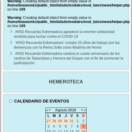
Warning
: Creating default object from empty value in
/home/bnawsmkx/public_html/afads/modules/mod_latestnews/helper.php
on line
109
Warning
: Creating default object from empty value in
/home/bnawsmkx/public_html/afads/modules/mod_latestnews/helper.php
on line
109
AFAD Recuerda Extremadura agradece la enorme solidaridad
recibida para luchar contra el COVID-19
‘AFAD Recuerda Extremadura’ cumple 20 años de trabajo por las
demencias con la Reina Sofía como Madrina de Honor
AFAD Recuerda Extremadura celebra el cuarto aniversario de los
centros de Talarrubias y Herrera del Duque con el fin de promover la
participación
HEMEROTECA
CALENDARIO DE EVENTOS
«
<
Agosto
2026
>
»
L
M
X
J
V
S
D
27
28
29
30
31
1
2
3
4
5
6
7
8
9
10
11
12
13
14
15
16