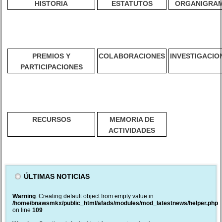
HISTORIA
ESTATUTOS
ORGANIGRA
PREMIOS Y
COLABORACIONES
INVESTIGACIO
PARTICIPACIONES
RECURSOS
MEMORIA DE
ACTIVIDADES
ÚLTIMAS NOTICIAS
Warning
: Creating default object from empty value in
/home/bnawsmkx/public_html/afads/modules/mod_latestnews/helper.php
on line
109