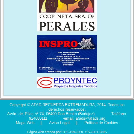
Copyright © AFAD RECUERDA EXTREMADURA, 2014. Todos los
derechos reservados.
Avda. del Pilar, nº 74, 06400 Don Benito (Badajoz) -Teléfono:
924803111 -email: afads@afads.org
Mapa Web
||
Aviso Legal
||
Política de Cookies
Página web creada por
9TECHNOLOGY SOLUTIONS