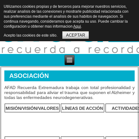
Utilizamos cookies propias y de terceros para mejorar nuestros servicios,
realizar analisis de las conexiones y mostrarle publicidad relacionada con
sus preferencias mediante el analisis de sus habitos de navegacion. Si
continua navegando, consideramos que acepta su uso. Puede cambiar la
configuracion u obtener mas informacion
Aqui
.
ACEPTAR
Acepto las cookies de este sitio.
ASOCIACIÓN
AFAD Recuerda Extremadura trabaja con total profesionalidad y
responsabilidad para aliviar el trauma que suponen el Alzheimer y
todas las enfermedades neurodegenerativas.
MISIÓN/VISIÓN/VALORES
LÍNEAS DE ACCIÓN
ACTIVIDADE