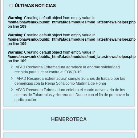
ÚLTIMAS NOTICIAS
Warning
: Creating default object from empty value in
/home/bnawsmkx/public_html/afads/modules/mod_latestnews/helper.php
on line
109
Warning
: Creating default object from empty value in
/home/bnawsmkx/public_html/afads/modules/mod_latestnews/helper.php
on line
109
Warning
: Creating default object from empty value in
/home/bnawsmkx/public_html/afads/modules/mod_latestnews/helper.php
on line
109
AFAD Recuerda Extremadura agradece la enorme solidaridad
recibida para luchar contra el COVID-19
‘AFAD Recuerda Extremadura’ cumple 20 años de trabajo por las
demencias con la Reina Sofía como Madrina de Honor
AFAD Recuerda Extremadura celebra el cuarto aniversario de los
centros de Talarrubias y Herrera del Duque con el fin de promover la
participación
HEMEROTECA