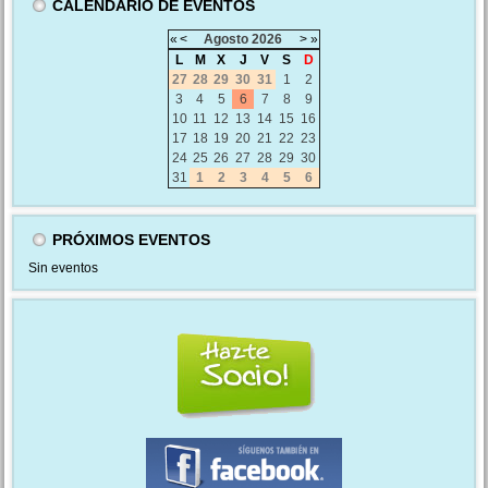
CALENDARIO DE EVENTOS
«
<
Agosto
2026
>
»
L
M
X
J
V
S
D
27
28
29
30
31
1
2
3
4
5
6
7
8
9
10
11
12
13
14
15
16
17
18
19
20
21
22
23
24
25
26
27
28
29
30
31
1
2
3
4
5
6
PRÓXIMOS EVENTOS
Sin eventos