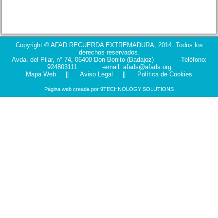
Copyright © AFAD RECUERDA EXTREMADURA, 2014. Todos los
derechos reservados.
Avda. del Pilar, nº 74, 06400 Don Benito (Badajoz) -Teléfono:
924803111 -email: afads@afads.org
Mapa Web
||
Aviso Legal
||
Política de Cookies
Página web creada por
9TECHNOLOGY SOLUTIONS