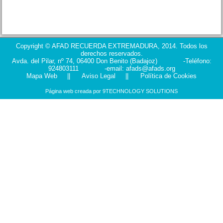
Copyright © AFAD RECUERDA EXTREMADURA, 2014. Todos los
derechos reservados.
Avda. del Pilar, nº 74, 06400 Don Benito (Badajoz) -Teléfono:
924803111 -email: afads@afads.org
Mapa Web
||
Aviso Legal
||
Política de Cookies
Página web creada por
9TECHNOLOGY SOLUTIONS