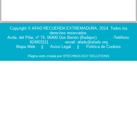
Copyright © AFAD RECUERDA EXTREMADURA, 2014. Todos los
derechos reservados.
Avda. del Pilar, nº 74, 06400 Don Benito (Badajoz) -Teléfono:
924803111 -email: afads@afads.org
Mapa Web
||
Aviso Legal
||
Política de Cookies
Página web creada por
9TECHNOLOGY SOLUTIONS